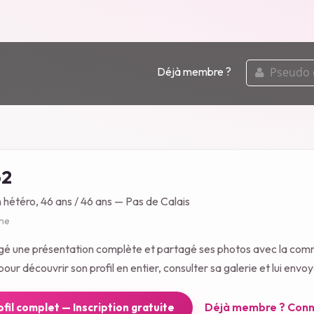
pseudo
Déjà membre ?
ou
email
62
n hétéro, 46 ans / 46 ans — Pas de Calais
gne
igé une présentation complète et partagé ses photos avec la co
our découvrir son profil en entier, consulter sa galerie et lui env
Déjà membre ? Conn
rofil complet — Inscription gratuite