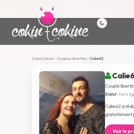
CokinCokine
›
Couples libertins
›
Calie62
Calie
Couple liberti
Statut :
Hors li
Calie62 a réd
gratuitement p
Voir le p