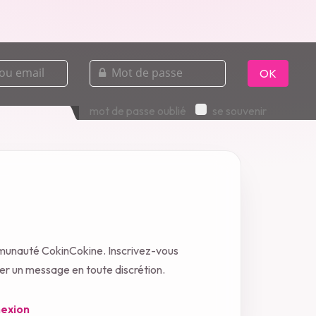
mot
de
OK
passe
mot de passe oublié
se souvenir
mmunauté CokinCokine. Inscrivez-vous
oyer un message en toute discrétion.
exion