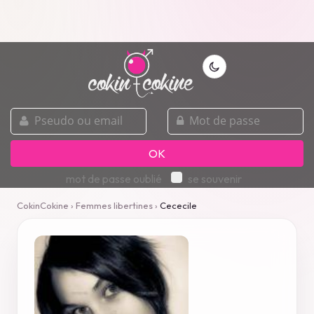
pseudo
mot
ou
de
email
passe
OK
mot de passe oublié
se souvenir
CokinCokine
›
Femmes libertines
›
Cececile