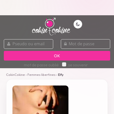
pseudo
mot
ou
de
email
passe
OK
mot de passe oublié
se souvenir
CokinCokine
›
Femmes libertines
›
Elfy