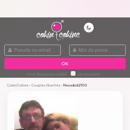
pseudo
mot
ou
de
email
passe
OK
mot de passe oublié
se souvenir
CokinCokine
›
Couples libertins
›
Nousdu62100