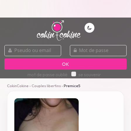
pseudo
mot
ou
de
email
passe
OK
mot de passe oublié
se souvenir
CokinCokine
›
Couples libertins
›
Premice5