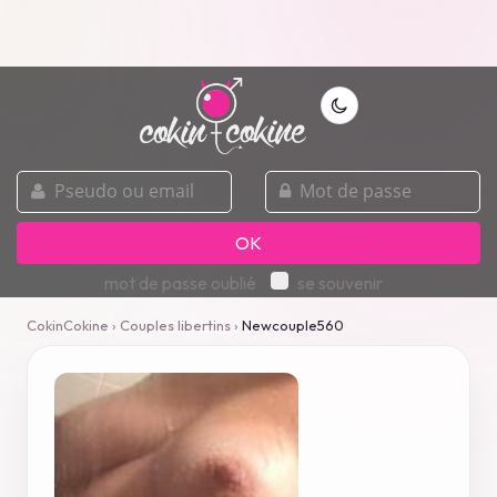
pseudo
mot
ou
de
email
passe
OK
mot de passe oublié
se souvenir
CokinCokine
›
Couples libertins
›
Newcouple560