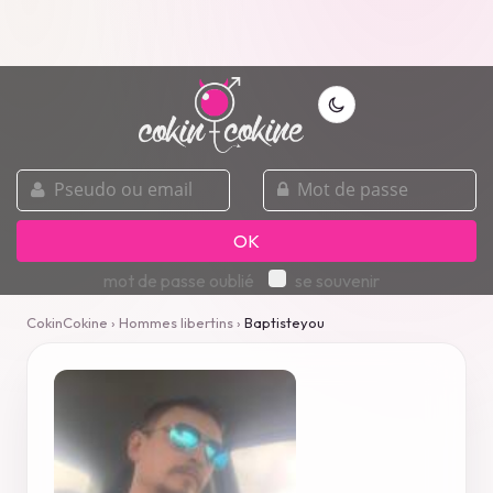
pseudo
mot
ou
de
email
passe
OK
mot de passe oublié
se souvenir
CokinCokine
›
Hommes libertins
›
Baptisteyou