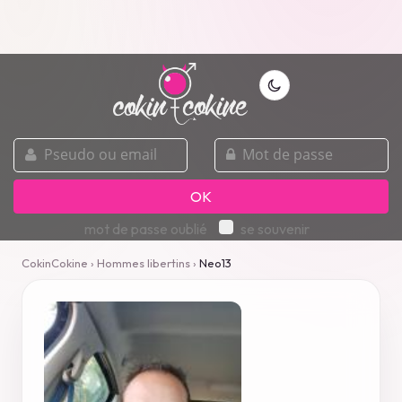
pseudo
mot
ou
de
email
passe
OK
mot de passe oublié
se souvenir
CokinCokine
›
Hommes libertins
›
Neo13