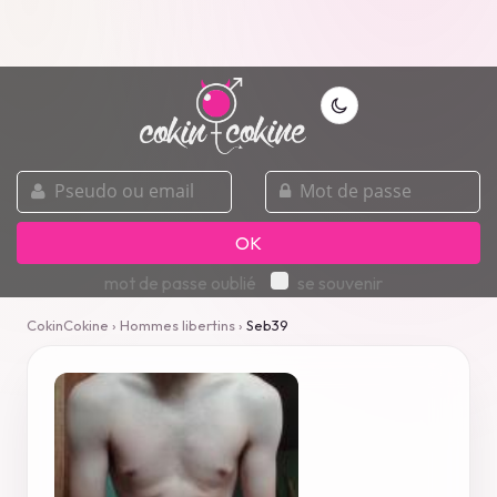
pseudo
mot
ou
de
email
passe
OK
mot de passe oublié
se souvenir
CokinCokine
›
Hommes libertins
›
Seb39