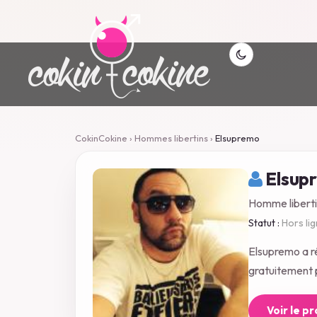
CokinCokine
›
Hommes libertins
›
Elsupremo
Elsup
Homme libertin
Statut :
Hors li
Elsupremo a r
gratuitement p
Voir le p