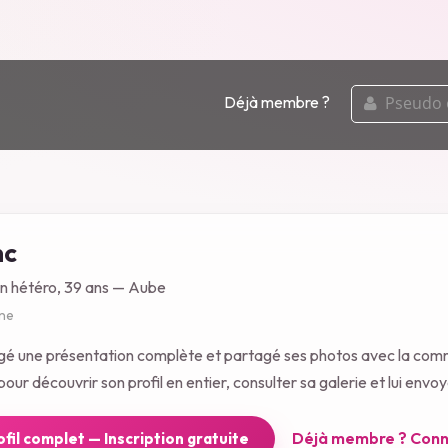
pseudo
Déjà membre ?
ou
email
nc
n hétéro, 39 ans — Aube
gne
igé une présentation complète et partagé ses photos avec la co
our découvrir son profil en entier, consulter sa galerie et lui env
Déjà membre ? Conn
rofil complet — Inscription gratuite