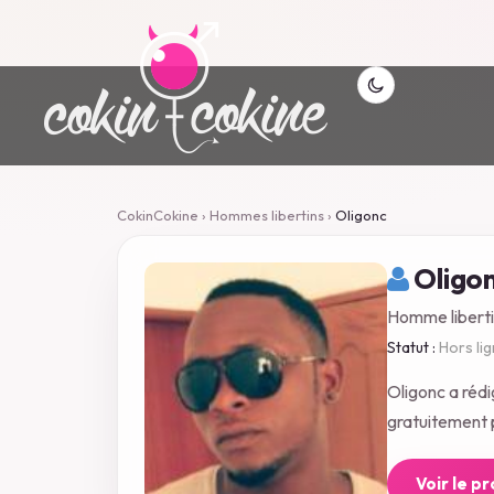
CokinCokine
›
Hommes libertins
›
Oligonc
Oligo
Homme liberti
Statut :
Hors li
Oligonc a réd
gratuitement p
Voir le p