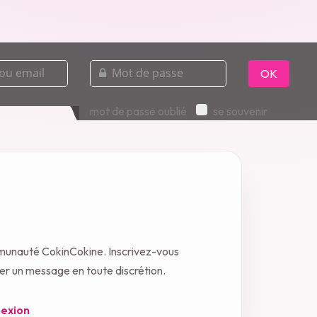
mot
de
OK
passe
mot de passe oublié
se souvenir
mmunauté CokinCokine. Inscrivez-vous
oyer un message en toute discrétion.
exion