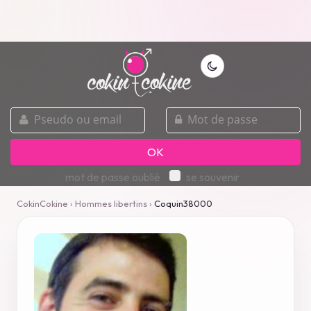
pseudo
mot
ou
de
email
passe
OK
mot de passe oublié
se souvenir
CokinCokine
›
Hommes libertins
›
Coquin38000