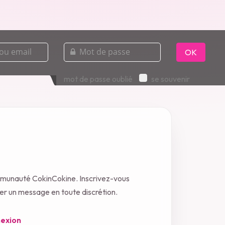
mot
de
OK
passe
mot de passe oublié
se souvenir
mmunauté CokinCokine. Inscrivez-vous
oyer un message en toute discrétion.
exion