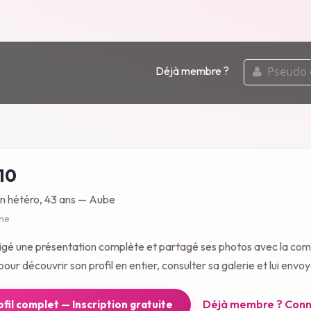
pseudo
Déjà membre ?
ou
email
10
n hétéro, 43 ans — Aube
gne
digé une présentation complète et partagé ses photos avec la co
our découvrir son profil en entier, consulter sa galerie et lui env
Déjà membre ? Conn
rofil complet — Inscription gratuite