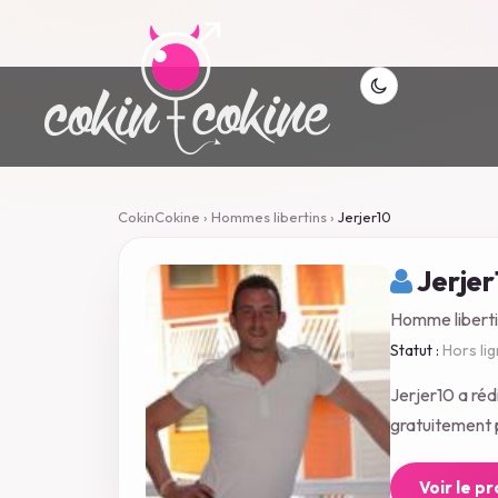
CokinCokine
›
Hommes libertins
›
Jerjer10
Jerjer
Homme liberti
Statut :
Hors li
Jerjer10 a ré
gratuitement p
Voir le p