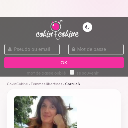
pseudo
mot
ou
de
email
passe
OK
mot de passe oublié
se souvenir
CokinCokine
›
Femmes libertines
›
Coralie8