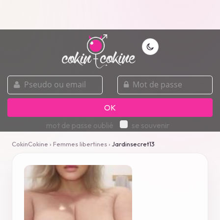
pseudo
mot
ou
de
email
passe
OK
mot de passe oublié
se souvenir
CokinCokine
›
Femmes libertines
›
Jardinsecret13