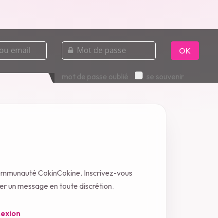
mot
de
OK
passe
mot de passe oublié
se souvenir
communauté CokinCokine. Inscrivez-vous
oyer un message en toute discrétion.
exion