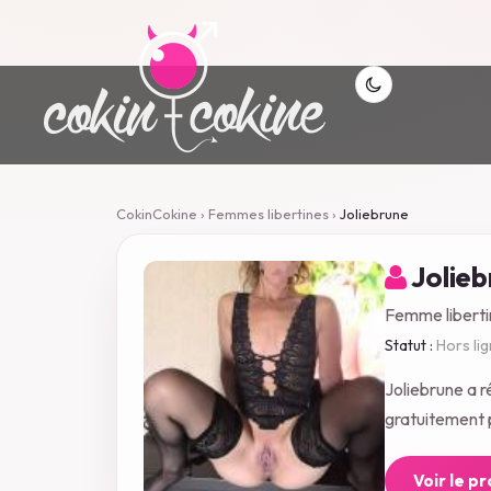
CokinCokine
›
Femmes libertines
›
Joliebrune
Jolieb
Femme liberti
Statut :
Hors li
Joliebrune a 
gratuitement p
Voir le p