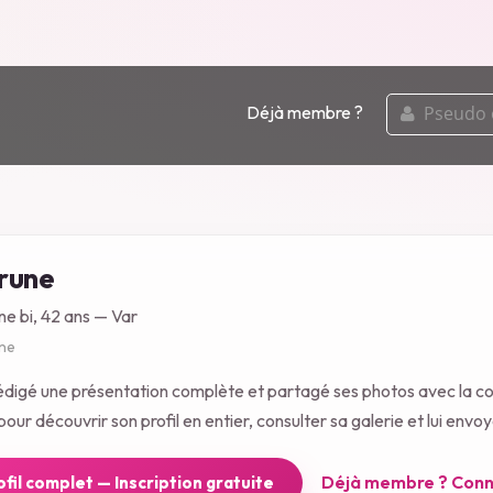
pseudo
Déjà membre ?
ou
email
rune
ne bi, 42 ans — Var
gne
rédigé une présentation complète et partagé ses photos avec la 
our découvrir son profil en entier, consulter sa galerie et lui env
Déjà membre ? Conn
rofil complet — Inscription gratuite