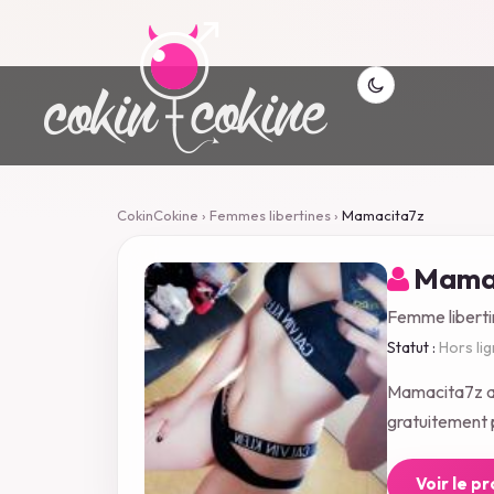
CokinCokine
›
Femmes libertines
›
Mamacita7z
Mamac
Femme libert
Statut :
Hors li
Mamacita7z a 
gratuitement p
Voir le p