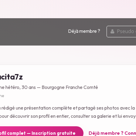
pseudo
Déjà membre ?
ou
email
ita7z
ine hétéro, 30 ans — Bourgogne Franche Comté
gne
rédigé une présentation complète et partagé ses photos avec l
our découvrir son profil en entier, consulter sa galerie et lui env
Déjà membre ? Conn
rofil complet — Inscription gratuite