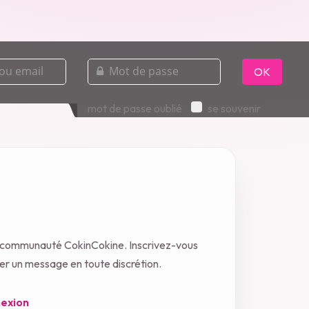
mot
de
OK
passe
mot de passe oublié
se souvenir
a communauté CokinCokine. Inscrivez-vous
oyer un message en toute discrétion.
exion