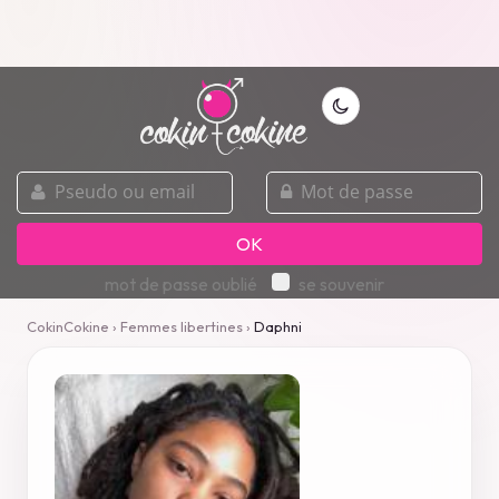
pseudo
mot
ou
de
email
passe
OK
mot de passe oublié
se souvenir
CokinCokine
›
Femmes libertines
›
Daphni