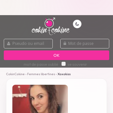
pseudo
mot
ou
de
email
passe
OK
mot de passe oublié
se souvenir
CokinCokine
›
Femmes libertines
›
Xoxokiss