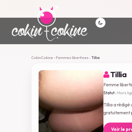
CokinCokine
›
Femmes libertines
›
Tillia
Tillia
Femme liberti
Statut :
Hors li
Tillia a rédi
gratuitement p
Voir le p