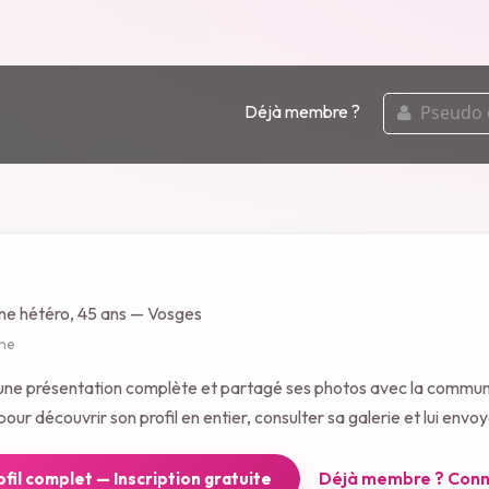
pseudo
Déjà membre ?
ou
email
ne hétéro, 45 ans — Vosges
gne
gé une présentation complète et partagé ses photos avec la commu
our découvrir son profil en entier, consulter sa galerie et lui env
Déjà membre ? Conn
rofil complet — Inscription gratuite