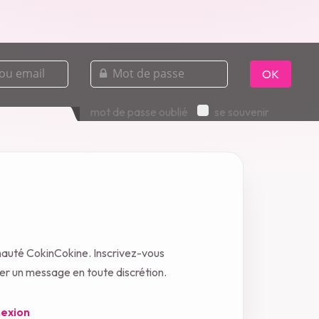
mot
de
OK
passe
mot de passe oublié
se souvenir
nauté CokinCokine. Inscrivez-vous
oyer un message en toute discrétion.
exion