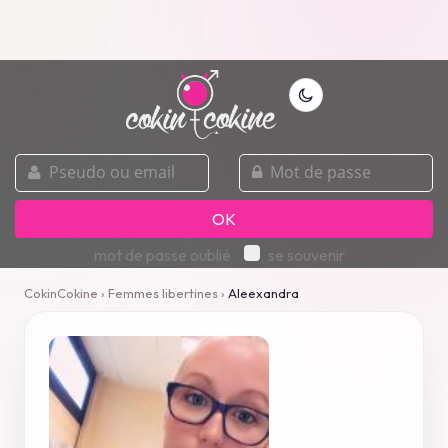
pseudo
mot
ou
de
email
passe
OK
mot de passe oublié
se souvenir
CokinCokine
›
Femmes libertines
›
Aleexandra