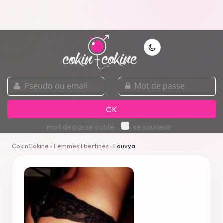
pseudo
mot
ou
de
email
passe
OK
mot de passe oublié
se souvenir
CokinCokine
›
Femmes libertines
›
Louvya