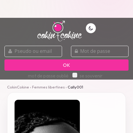
pseudo
mot
ou
de
email
passe
OK
mot de passe oublié
se souvenir
CokinCokine
›
Femmes libertines
›
Cally001