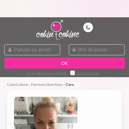
pseudo
mot
ou
de
email
passe
OK
mot de passe oublié
se souvenir
CokinCokine
›
Femmes libertines
›
Caro