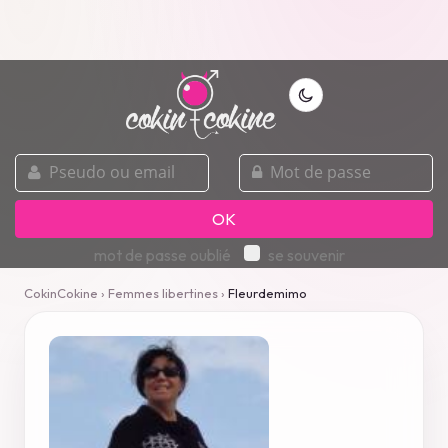
pseudo
mot
ou
de
email
passe
OK
mot de passe oublié
se souvenir
CokinCokine
›
Femmes libertines
›
Fleurdemimo