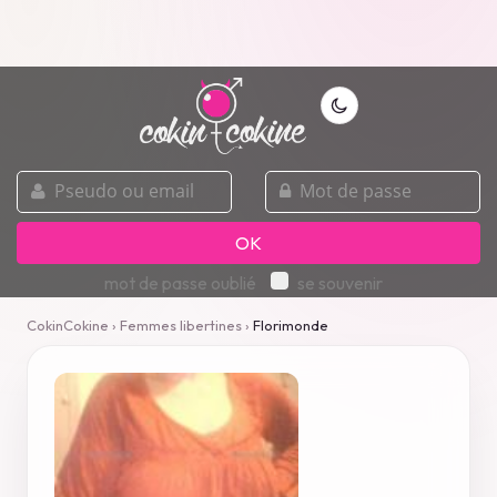
pseudo
mot
ou
de
email
passe
OK
mot de passe oublié
se souvenir
CokinCokine
›
Femmes libertines
›
Florimonde