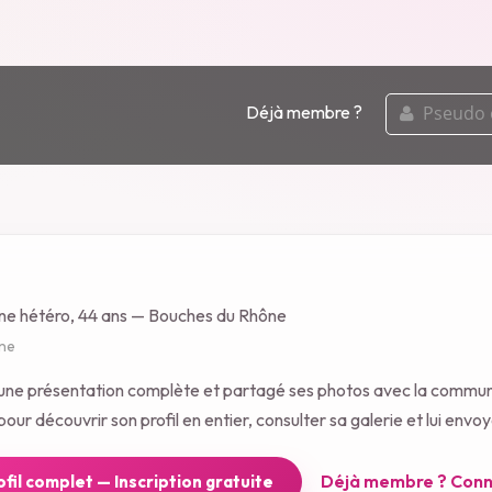
pseudo
Déjà membre ?
ou
email
ne hétéro, 44 ans — Bouches du Rhône
gne
 une présentation complète et partagé ses photos avec la commu
our découvrir son profil en entier, consulter sa galerie et lui env
Déjà membre ? Conn
rofil complet — Inscription gratuite