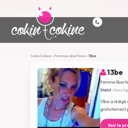
CokinCokine
›
Femmes libertines
›
13be
13be
Femme liberti
Statut :
Hors li
13be a rédigé
gratuitement p
Voir le p