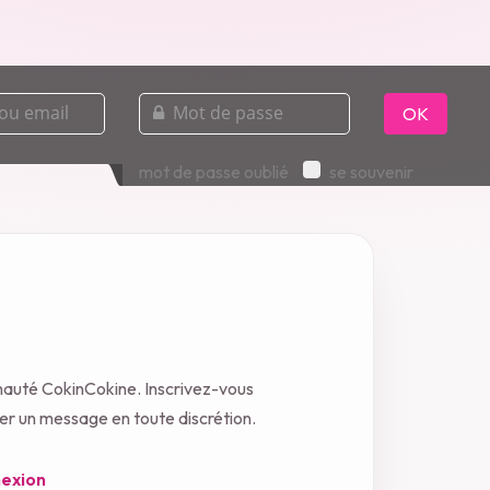
mot
de
OK
passe
mot de passe oublié
se souvenir
nauté CokinCokine. Inscrivez-vous
oyer un message en toute discrétion.
exion