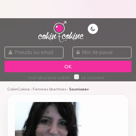
pseudo
mot
ou
de
email
passe
OK
mot de passe oublié
se souvenir
CokinCokine
›
Femmes libertines
›
Soumiseev