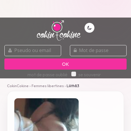
pseudo
mot
ou
de
email
passe
OK
mot de passe oublié
se souvenir
CokinCokine
›
Femmes libertines
›
Lilith83