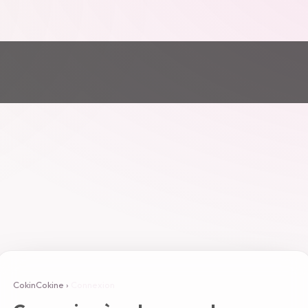
CokinCokine
›
Connexion