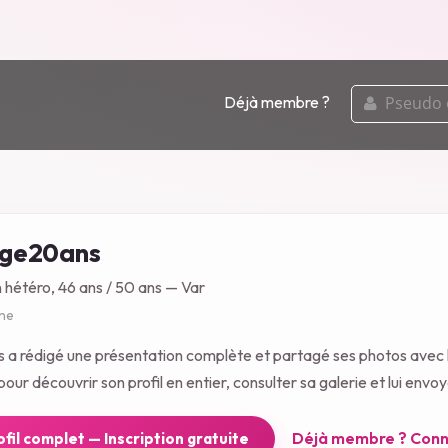
pseudo
Déjà membre ?
ou
email
ge20ans
n hétéro, 46 ans / 50 ans — Var
gne
a rédigé une présentation complète et partagé ses photos avec
our découvrir son profil en entier, consulter sa galerie et lui env
Déjà membre ? Conn
rofil complet — Inscription gratuite