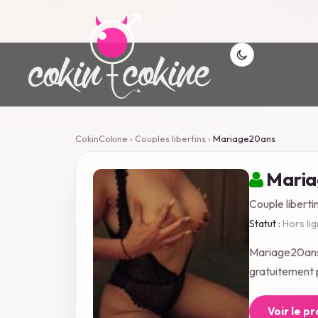
CokinCokine
›
Couples libertins
›
Mariage20ans
Maria
Couple liberti
Statut :
Hors li
Mariage20ans 
gratuitement p
Voir le p