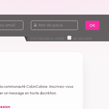
mot
de
OK
passe
mot de passe oublié
se souvenir
 la communauté CokinCokine. Inscrivez-vous
oyer un message en toute discrétion.
exion