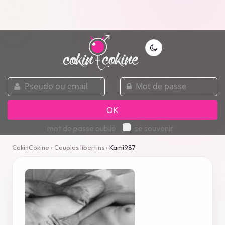
pseudo
mot
ou
de
email
passe
OK
mot de passe oublié
se souvenir
CokinCokine
›
Couples libertins
›
Kami987