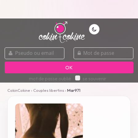
pseudo
mot
ou
de
email
passe
OK
mot de passe oublié
se souvenir
CokinCokine
›
Couples libertins
›
Mar971