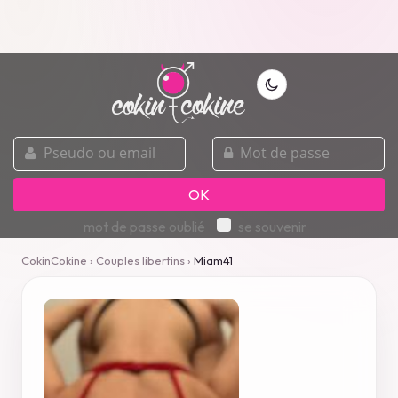
pseudo
mot
ou
de
email
passe
OK
mot de passe oublié
se souvenir
CokinCokine
›
Couples libertins
›
Miam41