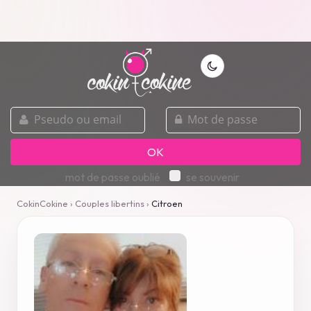
pseudo
mot
ou
de
email
passe
OK
mot de passe oublié
se souvenir
CokinCokine
›
Couples libertins
›
Citroen