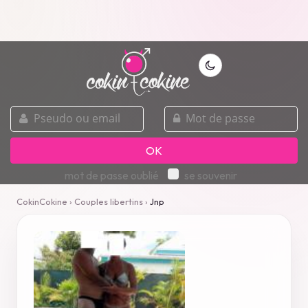
pseudo
mot
ou
de
email
passe
OK
mot de passe oublié
se souvenir
CokinCokine
›
Couples libertins
›
Jnp