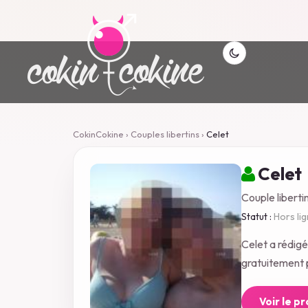
CokinCokine
›
Couples libertins
›
Celet
Celet
Couple liberti
Statut :
Hors li
Celet a rédig
gratuitement p
Voir le p