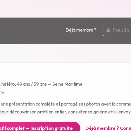
pseudo
Déjà membre ?
ou
email
n hétéro, 49 ans / 39 ans — Seine Maritime
gne
é une présentation complète et partagé ses photos avec la comm
our découvrir son profil en entier, consulter sa galerie et lui env
Déjà membre ? Conn
rofil complet — Inscription gratuite