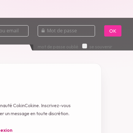
mot
de
OK
passe
mot de passe oublié
se souvenir
unauté CokinCokine. Inscrivez-vous
oyer un message en toute discrétion.
exion