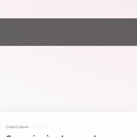
CokinCokine
›
Connexion