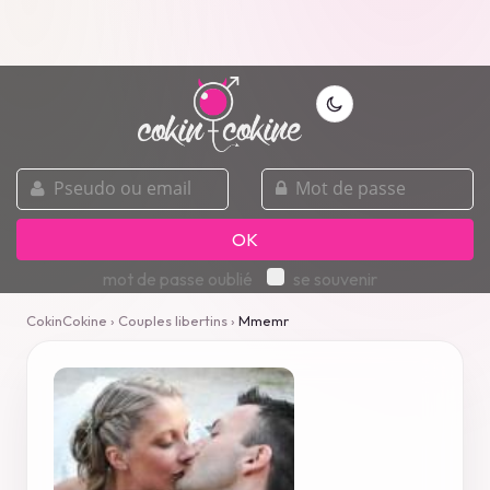
pseudo
mot
ou
de
email
passe
OK
mot de passe oublié
se souvenir
CokinCokine
›
Couples libertins
›
Mmemr