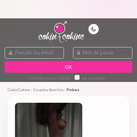
pseudo
mot
ou
de
email
passe
OK
mot de passe oublié
se souvenir
CokinCokine
›
Couples libertins
›
Pinkies