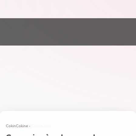
CokinCokine
›
Connexion