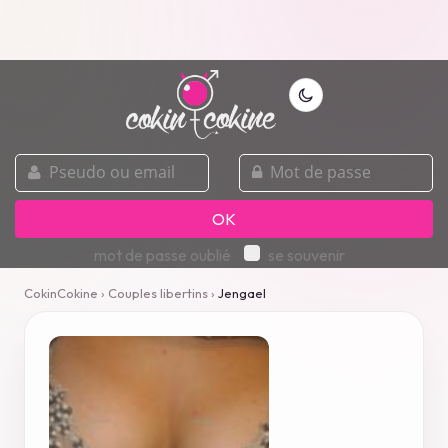
pseudo
mot
ou
de
email
passe
OK
mot de passe oublié
se souvenir
CokinCokine
›
Couples libertins
›
Jengael