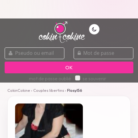
pseudo
mot
ou
de
email
passe
OK
mot de passe oublié
se souvenir
CokinCokine
›
Couples libertins
›
Flosyl56