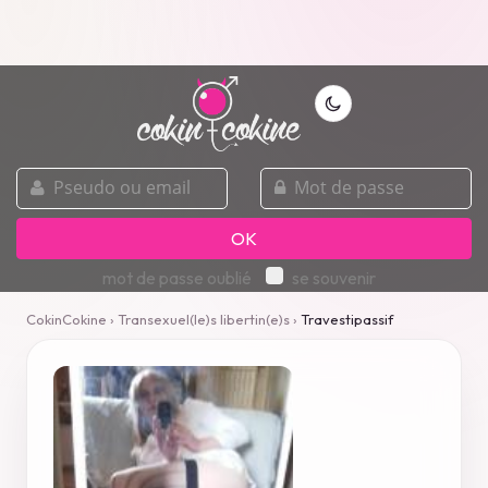
pseudo
mot
ou
de
email
passe
OK
mot de passe oublié
se souvenir
CokinCokine
›
Transexuel(le)s libertin(e)s
›
Travestipassif