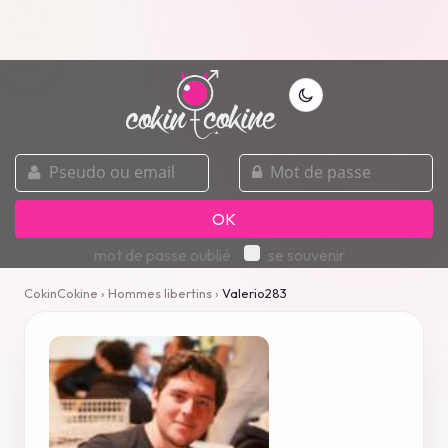
pseudo
mot
ou
de
email
passe
OK
mot de passe oublié
se souvenir
CokinCokine
›
Hommes libertins
›
Valerio283