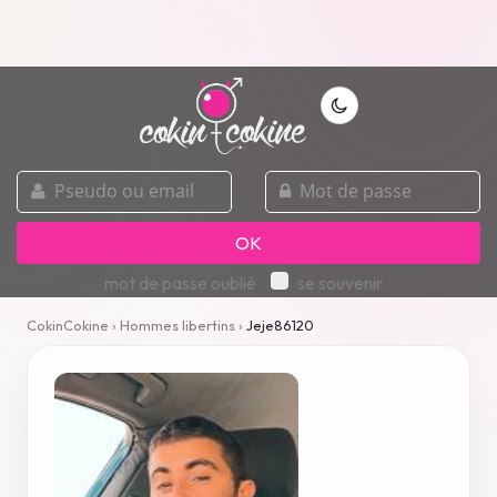
pseudo
mot
ou
de
email
passe
OK
mot de passe oublié
se souvenir
CokinCokine
›
Hommes libertins
›
Jeje86120