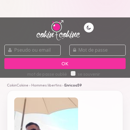
pseudo
mot
ou
de
email
passe
OK
mot de passe oublié
se souvenir
CokinCokine
›
Hommes libertins
›
Enricoo59