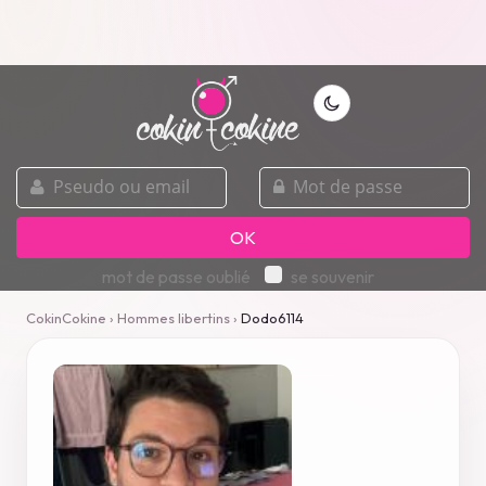
pseudo
mot
ou
de
email
passe
OK
mot de passe oublié
se souvenir
CokinCokine
›
Hommes libertins
›
Dodo6114