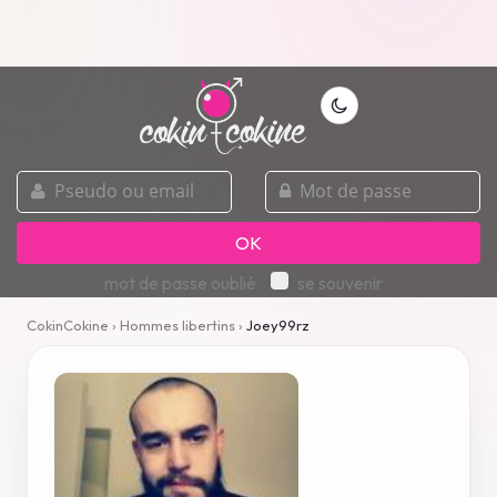
pseudo
mot
ou
de
email
passe
OK
mot de passe oublié
se souvenir
CokinCokine
›
Hommes libertins
›
Joey99rz