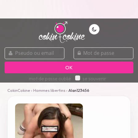
pseudo
mot
ou
de
email
passe
OK
mot de passe oublié
se souvenir
CokinCokine
›
Hommes libertins
›
Alan123456